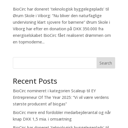
BioCirc har doneret ‘teknologisk byggelegeplads’ til
Ørum Skole i Viborg: “Nu bliver den naturfaglige
undervisning klart sjovere for børnene” Ørum Skole i
Viborg har efter en donation på DKK 350.000 fra
energiselskabet BioCirc fået realiseret drømmen om
en topmoderne...
Search
Recent Posts
BioCirc nomineret i kategorien Scaleup til EY
Entrepreneur Of The Year 2025: “Vi vil være verdens
største producent af biogas”
BioCirc mere end fordobler medarbejderantal og når
knap DKK 1,5 mia. i omsætning
BioCirc har doneret ‘teknologisk byggelegeplads’ til