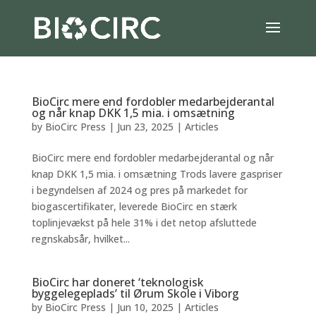
BioCirc mere end fordobler medarbejderantal
og når knap DKK 1,5 mia. i omsætning
by
BioCirc Press
|
Jun 23, 2025
|
Articles
BioCirc mere end fordobler medarbejderantal og når
knap DKK 1,5 mia. i omsætning Trods lavere gaspriser
i begyndelsen af 2024 og pres på markedet for
biogascertifikater, leverede BioCirc en stærk
toplinjevækst på hele 31% i det netop afsluttede
regnskabsår, hvilket...
BioCirc har doneret ‘teknologisk
byggelegeplads’ til Ørum Skole i Viborg
by
BioCirc Press
|
Jun 10, 2025
|
Articles