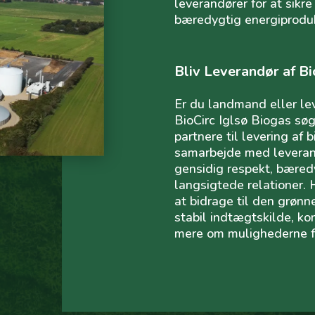
leverandører for at sikre
bæredygtig energiproduk
Bliv Leverandør af B
Er du landmand eller le
BioCirc Iglsø Biogas sø
partnere til levering af 
samarbejde med leveran
gensidig respekt, bære
langsigtede relationer. H
at bidrage til den grønn
stabil indtægtskilde, kon
mere om mulighederne f