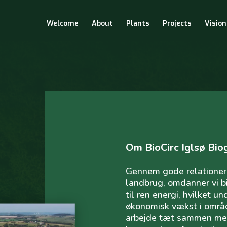
Welcome
About
Plants
Projects
Vision
Om BioCirc Iglsø Bio
Gennem gode relationer
landbrug, omdanner vi b
til ren energi, hvilket u
økonomisk vækst i område
arbejde tæt sammen m