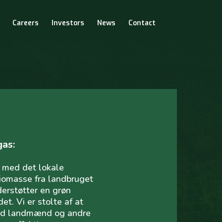
Careers
Investors
News
Contact
gas:
 med det lokale
iomasse fra landbruget
nderstøtter en grøn
t. Vi er stolte af at
ed landmænd og andre