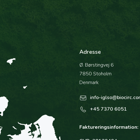
Adresse
Ø. Børstingvej 6
7850 Stoholm
Denmark
info-iglso@biocirc.c
+45 7370 6051
Faktureringsinformation: