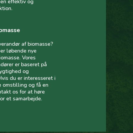
 en effektiv og
tion.
iomasse
verandør af biomasse?
ger løbende nye
biomasse. Vores
dører er baseret på
dygtighed og
vis du er interesseret i
e omstilling og få en
takt os for at høre
or et samarbejde.