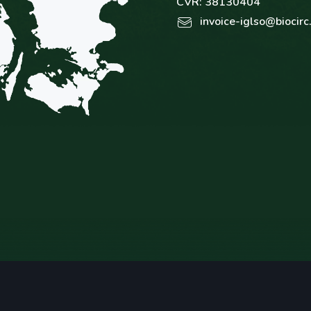
CVR: 38130404
invoice-iglso@biocir